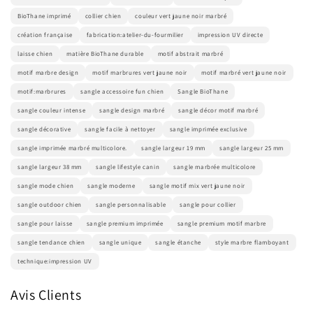
BioThane imprimé
collier chien
couleur vert jaune noir marbré
création française
fabrication:atelier-du-fourmilier
impression UV directe
laisse chien
matière BioThane durable
motif abstrait marbré
motif marbre design
motif marbrures vert jaune noir
motif marbré vert jaune noir
motif:marbrures
sangle accessoire fun chien
Sangle BioThane
sangle couleur intense
sangle design marbré
sangle décor motif marbré
sangle décorative
sangle facile à nettoyer
sangle imprimée exclusive
sangle imprimée marbré multicolore.
sangle largeur 19 mm
sangle largeur 25 mm
sangle largeur 38 mm
sangle lifestyle canin
sangle marbrée multicolore
sangle mode chien
sangle moderne
sangle motif mix vert jaune noir
sangle outdoor chien
sangle personnalisable
sangle pour collier
sangle pour laisse
sangle premium imprimée
sangle premium motif marbre
sangle tendance chien
sangle unique
sangle étanche
style marbre flamboyant
technique:impression UV
Avis Clients