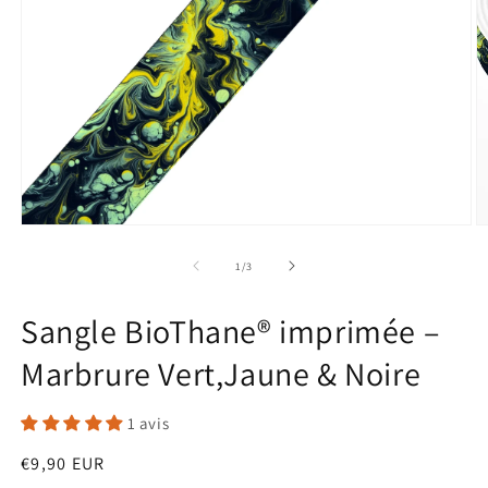
O
le
m
2
d
u
f
m
Ouvrir
le
média
de
1
/
3
1
dans
une
Sangle BioThane® imprimée –
fenêtre
modale
Marbrure Vert,Jaune & Noire
1 avis
Prix
€9,90 EUR