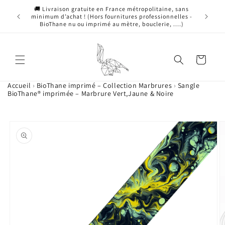
Ignorer et passer
🚚 Livraison gratuite en France métropolitaine, sans
🎗️ 10 % 
au contenu
minimum d’achat ! (Hors fournitures professionnelles -
BioThane nu ou imprimé au mètre, bouclerie, ....)
Panier
Accueil
›
BioThane imprimé – Collection Marbrures
›
Sangle
BioThane® imprimée – Marbrure Vert,Jaune & Noire
Passer aux
L'image
informations
1
produits
est
maintenant
disponible
dans
la
galerie