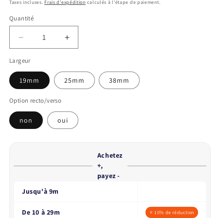
habituel
Taxes incluses.
Frais d'expédition
calculés à l'étape de paiement.
Quantité
Réduire
Augmenter
la
la
Largeur
quantité
quantité
de
de
19mm
25mm
38mm
Sangle
Sangle
BioThane®
BioThane®
Option recto/verso
imprimée
imprimée
–
–
non
oui
Marbrure
Marbrure
Vert,Jaune
Vert,Jaune
&amp;
&amp;
Noire
Noire
Achetez
+,
payez -
Jusqu'à 9m
De 10 à 29m
⭐ 10% de réduction