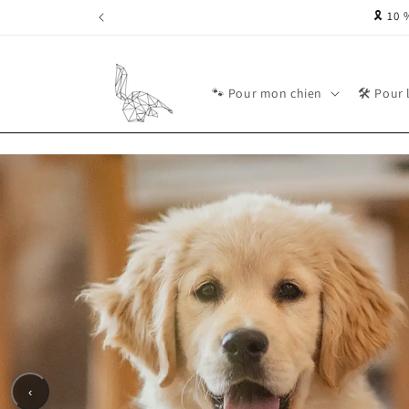
Ignorer et passer
clerie, ....)
🎗️ 10
au contenu
🐾 Pour mon chien
🛠 Pour 
‹