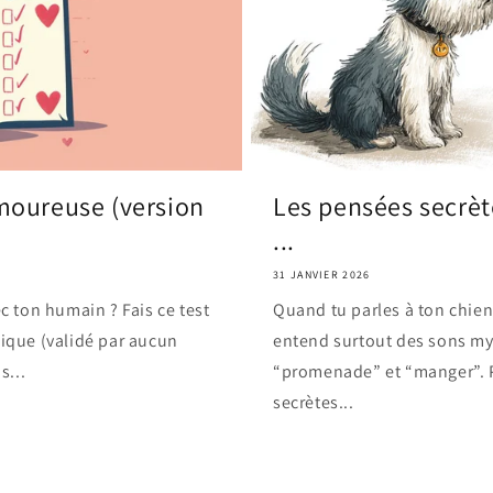
amoureuse (version
Les pensées secrèt
...
31 JANVIER 2026
c ton humain ? Fais ce test
Quand tu parles à ton chien
ique (validé par aucun
entend surtout des sons m
s...
“promenade” et “manger”. P
secrètes...