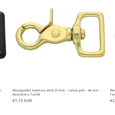
a
Mousqueton mexicain doré 25 mm – Laiton poli – 66 mm –
Mou
bouclerie a l'unité
l'u
Prix
Pr
€7,75 EUR
€2
habituel
ha