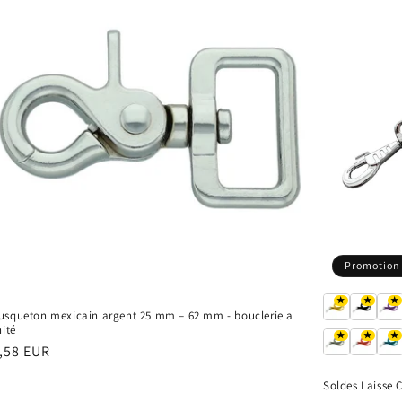
Promotion
★
★
★
squeton mexicain argent 25 mm – 62 mm - bouclerie a
nité
★
★
★
ix
,58 EUR
bituel
Soldes Laisse 