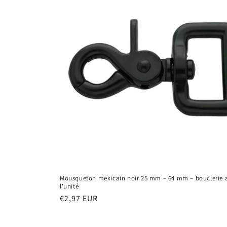
Mousqueton mexicain noir 25 mm – 64 mm – bouclerie 
l'unité
Prix
€2,97 EUR
habituel