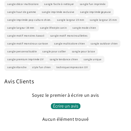
sangle décor multicolore
sangle facile à nettoyer
sangle fun imprimée
sangle haut de gamme
sangle imprimée exclusive
sangle imprimée joyeuse
sangle imprimée pop culture chien.
sangle largeur 19 mm
sangle largeur 25 mm
sangle largeur 38 mm
sangle lifestyle canin
sangle mode chien
sangle motif monstres kawaii
sangle motif monstrouillettes
sangle motif monstroux cartoon
sangle multicolore chien
sangle outdoor chien
sangle personnalisable
sangle pour collier
sangle pour laisse
sangle premium imprimée UV
sangle tendance chien
sangle unique
sangle étanche
style fun chien
technique:impression UV
Avis Clients
Soyez le premier à écrire un avis
Écrire un avis
Aucun élément trouvé