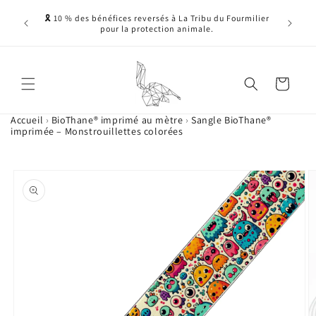
Ignorer et passer
ne, sans
🎗️ 10 % des bénéfices reversés à La Tribu du Fourmilier
au contenu
nnelles -
pour la protection animale.
 ....)
Panier
Accueil
›
BioThane® imprimé au mètre
›
Sangle BioThane®
imprimée – Monstrouillettes colorées
Passer aux
L'image
informations
1
produits
est
maintenant
disponible
dans
la
galerie