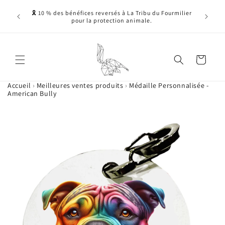
Ignorer et passer
ne, sans
🎗️ 10 % des bénéfices reversés à La Tribu du Fourmilier
au contenu
nnelles -
pour la protection animale.
 ....)
Panier
Accueil
›
Meilleures ventes produits
›
Médaille Personnalisée -
American Bully