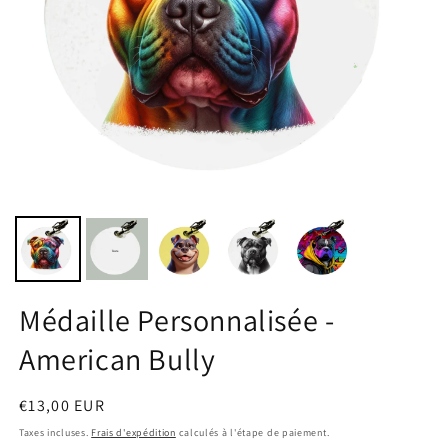
Médaille Personnalisée -
American Bully
Prix
€13,00 EUR
habituel
Taxes incluses.
Frais d'expédition
calculés à l'étape de paiement.