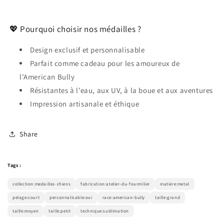
💖 Pourquoi choisir nos médailles ?
Design exclusif et personnalisable
Parfait comme cadeau pour les amoureux de
l’American Bully
Résistantes à l’eau, aux UV, à la boue et aux aventures
Impression artisanale et éthique
Share
Tags :
collection:medailles-chiens
fabrication:atelier-du-fourmilier
matiere:metal
pelage:court
personnalisable:oui
race:american-bully
taille:grand
taille:moyen
taille:petit
technique:sublimation