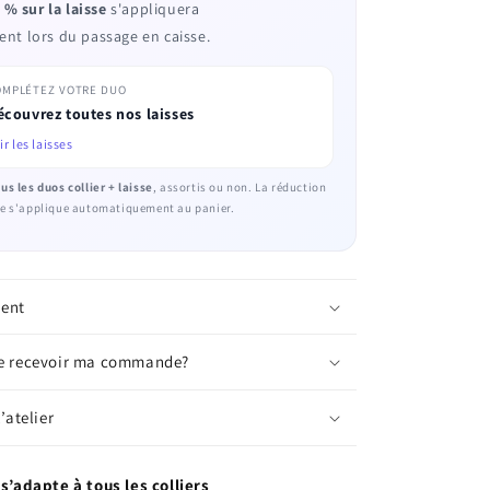
 % sur la laisse
s'appliquera
t lors du passage en caisse.
OMPLÉTEZ VOTRE DUO
écouvrez toutes nos laisses
ir les laisses
us les duos collier + laisse
, assortis ou non. La réduction
sse s'applique automatiquement au panier.
ment
je recevoir ma commande?
’atelier
s’adapte à tous les colliers