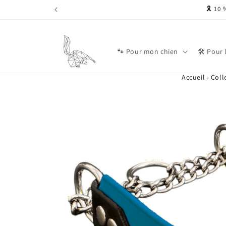
Ignorer et passer
clerie, ....)
🎗️ 10
au contenu
🐾 Pour mon chien
🛠 Pour 
Accueil
›
Coll