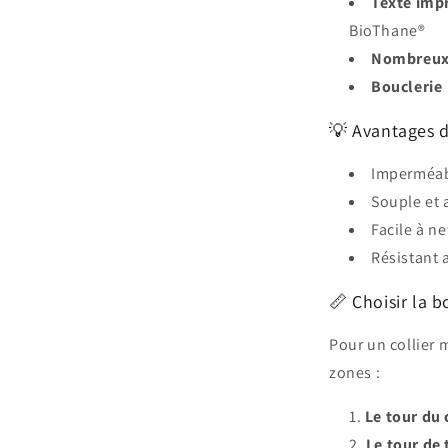
Texte impr
BioThane®
Nombreux 
Bouclerie
💡 Avantages 
Imperméab
Souple et 
Facile à n
Résistant 
📏 Choisir la b
Pour un collier 
zones :
Le tour du
Le tour de 