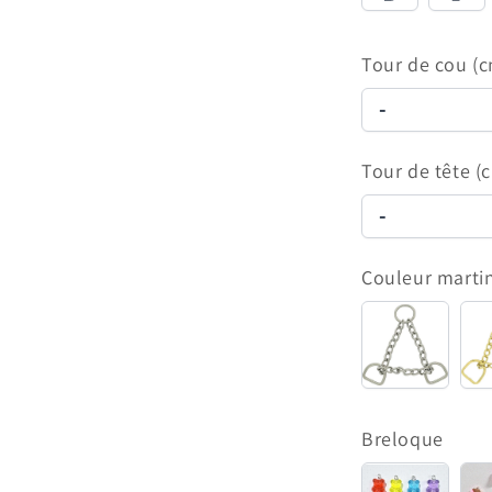
Tour de cou (
-
Tour de tête (
-
Couleur marti
Inox
Breloque
Ourson