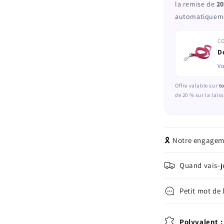
la remise de
20
automatiquemen
C
D
Vo
Offre valable sur
to
de 20 % sur la lai
🎗️ Notre engage
Quand vais-
Petit mot de l
Polyvalent : 