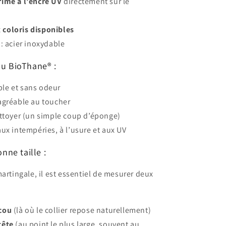
imé à l’encre UV
directement sur le
coloris disponibles
: acier inoxydable
du BioThane® :
le et sans odeur
agréable au toucher
ettoyer (un simple coup d’éponge)
aux intempéries, à l’usure et aux UV
onne taille :
martingale, il est essentiel de mesurer deux
 cou
(là où le collier repose naturellement)
tête
(au point le plus large, souvent au