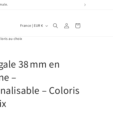
imale.
P
Connexion
Panier
France | EUR €
a
y
loris au choix
s
/
gale 38 mm en
r
é
ne –
g
i
nalisable – Coloris
o
ix
n