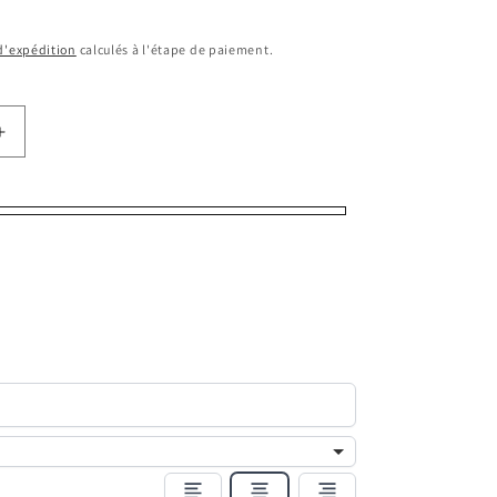
 d'expédition
calculés à l'étape de paiement.
Augmenter
la
quantité
de
Martingale
38 mm
en
Biothane
–
able
Personnalisable
–
Coloris
au
choix