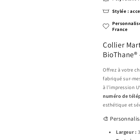
Stylée : acc
Personnalis
France
Collier Mar
BioThane®
Offrez à votre c
fabriqué sur-mes
à l’impression U
numéro de télé
esthétique et sé
🎨 Personnalis
Largeur :
3