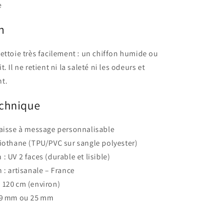
e
n
ettoie très facilement : un chiffon humide ou
. Il ne retient ni la saleté ni les odeurs et
t.
echnique
Laisse à message personnalisable
Biothane (TPU/PVC sur sangle polyester)
: UV 2 faces (durable et lisible)
 : artisanale – France
 120 cm (environ)
 19 mm ou 25 mm