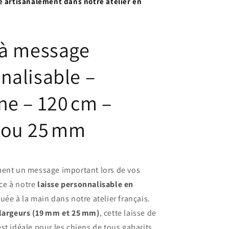
é artisanalement dans notre atelier en
 à message
nalisable –
ne – 120 cm –
 ou 25 mm
ment un message important lors de vos
ce à notre
laisse personnalisable en
quée à la main dans notre atelier français.
 largeurs (19 mm et 25 mm)
, cette laisse de
st idéale pour les chiens de tous gabarits.