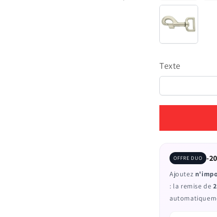
Inox
(+
€4,00
EUR)
Texte
-20
OFFRE DUO
Ajoutez
n'impo
: la remise de
2
automatiquemen