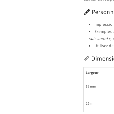
🖋️ Person
Impression
Exemples 
suis sourd », 
Utilisez d
📏 Dimensi
Largeur
19 mm
25 mm