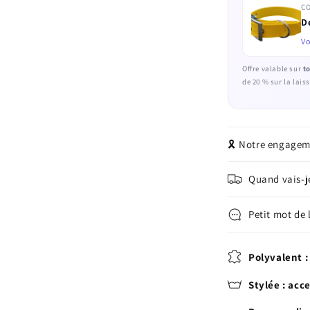
C
D
Vo
Offre valable sur
to
de 20 % sur la lai
🎗️ Notre engage
Quand vais-
Petit mot de l
Polyvalent : 
Stylée : acc