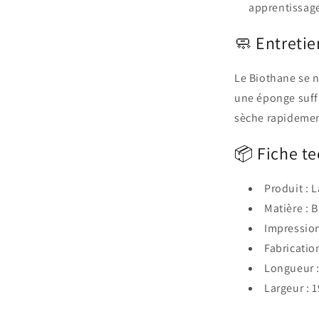
apprentissag
🧼 Entretie
Le Biothane se n
une éponge suffit
sèche rapidemen
📦 Fiche t
Produit : 
Matière : 
Impression 
Fabrication
Longueur :
Largeur :