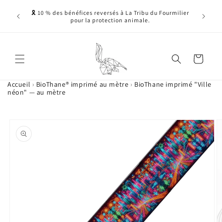
Ignorer et passer
ne, sans
🎗️ 10 % des bénéfices reversés à La Tribu du Fourmilier
au contenu
nnelles -
pour la protection animale.
 ....)
Panier
Accueil
›
BioThane® imprimé au mètre
›
BioThane imprimé "Ville
néon" — au mètre
Passer aux
L'image
informations
1
produits
est
maintenant
disponible
dans
la
galerie