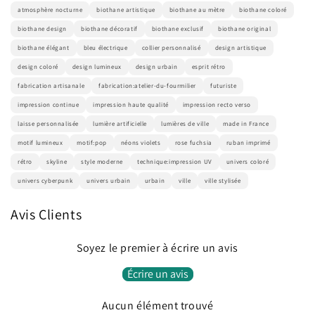
atmosphère nocturne
biothane artistique
biothane au mètre
biothane coloré
biothane design
biothane décoratif
biothane exclusif
biothane original
biothane élégant
bleu électrique
collier personnalisé
design artistique
design coloré
design lumineux
design urbain
esprit rétro
fabrication artisanale
fabrication:atelier-du-fourmilier
futuriste
impression continue
impression haute qualité
impression recto verso
laisse personnalisée
lumière artificielle
lumières de ville
made in France
motif lumineux
motif:pop
néons violets
rose fuchsia
ruban imprimé
rétro
skyline
style moderne
technique:impression UV
univers coloré
univers cyberpunk
univers urbain
urbain
ville
ville stylisée
Avis Clients
Soyez le premier à écrire un avis
Écrire un avis
Aucun élément trouvé