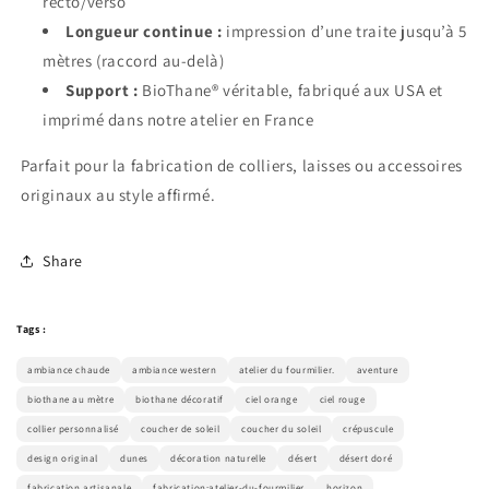
recto/verso
Longueur continue :
impression d’une traite jusqu’à 5
mètres (raccord au-delà)
Support :
BioThane® véritable, fabriqué aux USA et
imprimé dans notre atelier en France
Parfait pour la fabrication de colliers, laisses ou accessoires
originaux au style affirmé.
Share
Tags :
ambiance chaude
ambiance western
atelier du fourmilier.
aventure
biothane au mètre
biothane décoratif
ciel orange
ciel rouge
collier personnalisé
coucher de soleil
coucher du soleil
crépuscule
design original
dunes
décoration naturelle
désert
désert doré
fabrication artisanale
fabrication:atelier-du-fourmilier
horizon