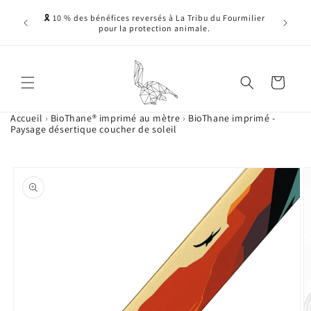
Ignorer et passer
ne, sans
🎗️ 10 % des bénéfices reversés à La Tribu du Fourmilier
au contenu
nnelles -
pour la protection animale.
 ....)
Panier
Accueil
›
BioThane® imprimé au mètre
›
BioThane imprimé -
Paysage désertique coucher de soleil
Passer aux
L'image
informations
1
produits
est
maintenant
disponible
dans
la
galerie