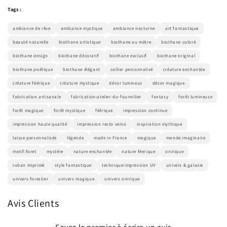
Tags :
ambiance de rêve
ambiance mystique
ambiance nocturne
art fantastique
beauté naturelle
biothane artistique
biothane au mètre
biothane coloré
biothane design
biothane décoratif
biothane exclusif
biothane original
biothane poétique
biothane élégant
collier personnalisé
créature enchantée
créature féérique
créature mystique
décor lumineux
décor magique
fabrication artisanale
fabrication:atelier-du-fourmilier
fantasy
forêt lumineuse
forêt magique
forêt mystique
féérique
impression continue
impression haute qualité
impression recto verso
inspiration mythique
laisse personnalisée
légende
made in France
magique
monde imaginaire
motif:foret
mystère
nature enchantée
nature féerique
onirique
ruban imprimé
style fantastique
technique:impression UV
univers & galaxie
univers forestier
univers magique
univers onirique
Avis Clients