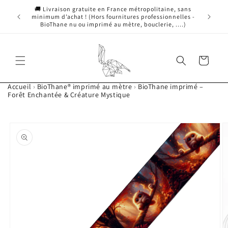
Ignorer et passer
🚚 Livraison gratuite en France métropolitaine, sans
🎗️ 10 % 
au contenu
minimum d’achat ! (Hors fournitures professionnelles -
BioThane nu ou imprimé au mètre, bouclerie, ....)
Panier
Accueil
›
BioThane® imprimé au mètre
›
BioThane imprimé –
Forêt Enchantée & Créature Mystique
Passer aux
L'image
informations
1
produits
est
maintenant
disponible
dans
la
galerie