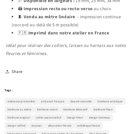
📏
Disponible en largeurs :
19 mm, 25 mm, 38 mm
🖨️
Impression recto ou recto-verso
au choix
🧵
Vendu au mètre linéaire
– impression continue
(raccord au-delà de 5 m possible)
🇫🇷
Imprimé dans notre atelier en France
Idéal pour réaliser des colliers, laisses ou harnais aux notes
fleuries et féminines.
Share
Tags :
ambiance printanière
artisanat français
beauté naturelle
biothane artistique
biothane au mètre
biothane coloré
biothane décoratif
biothane fleuri
biothane original
collier personnalisé
design fleuri
design lumineux
design raffiné
douceur
décoration florale
esthétique florale
fabrication artisanale
fabrication:atelier-du-fourmilier
fleur blanche