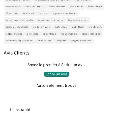
fleur délicate
fleurs de fuchsia
fleurs délicates
fleurs roses
floral design
floral rose
fond blanc
fuchsia
impression continue
impression haute qualité
impression recto verso
inspiration nature
laisse personnalisée
made in France
motif doux
motif floral
motif:fleurs
nature stylisée
printemps
romantique
ruban imprimé
style romantique
technique:impression UV
tons pastels
élégance
élégance naturelle
Avis Clients
Soyez le premier à écrire un avis
Écrire un avis
Aucun élément trouvé
Liens rapides