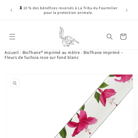
Ignorer et passer
ne, sans
🎗️ 10 % des bénéfices reversés à La Tribu du Fourmilier
au contenu
nnelles -
pour la protection animale.
 ....)
Panier
Accueil
›
BioThane® imprimé au mètre
›
BioThane imprimé –
Fleurs de fuchsia rose sur fond blanc
Passer aux
L'image
informations
1
produits
est
maintenant
disponible
dans
la
galerie