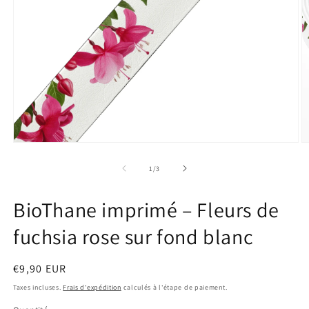
O
le
m
2
d
u
f
m
Ouvrir
le
média
de
1
/
3
1
dans
une
BioThane imprimé – Fleurs de
fenêtre
modale
fuchsia rose sur fond blanc
Prix
€9,90 EUR
habituel
Taxes incluses.
Frais d'expédition
calculés à l'étape de paiement.