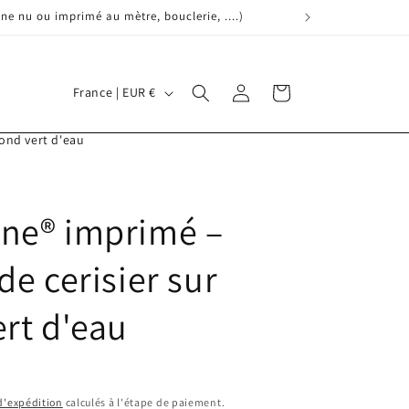
ne nu ou imprimé au mètre, bouclerie, ....)
P
Connexion
Panier
France | EUR €
a
y
fond vert d'eau
s
/
ne® imprimé –
r
é
de cerisier sur
g
i
ert d'eau
o
n
 d'expédition
calculés à l'étape de paiement.