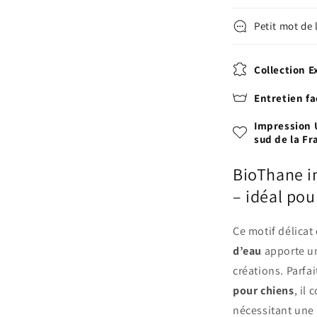
Petit mot de l
Collection E
Entretien fa
Impression 
sud de la Fr
BioThane im
– idéal pour
Ce motif délicat
d’eau
apporte un
créations. Parfai
pour chiens
, il
nécessitant une 