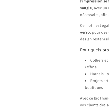
l’
impression se f
sangle
, avec un
nécessaire, afin
Ce motif est ég
verso
, pour des 
design reste visi
Pour quels pro
Colliers e
raffiné
Harnais, l
Projets ar
boutiques
Avec ce BioTha
vos clients des a