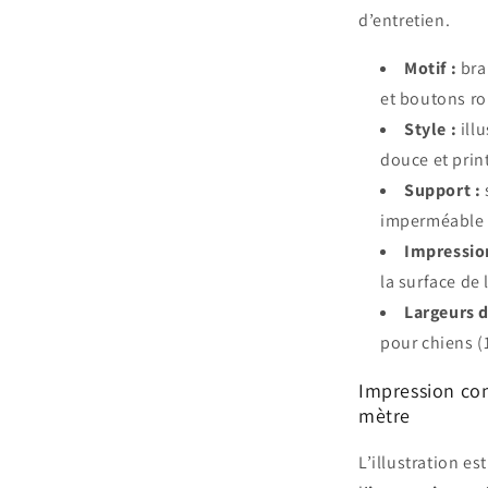
d’entretien.
Motif :
bran
et boutons ro
Style :
illu
douce et prin
Support :
imperméable e
Impressio
la surface de 
Largeurs d
pour chiens 
Impression con
mètre
L’illustration es