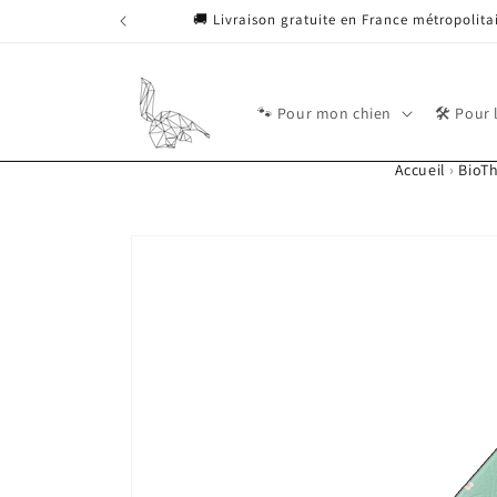
Ignorer et passer
🚚 Livraison gratuite en France métropolita
au contenu
🐾 Pour mon chien
🛠 Pour 
Accueil
›
BioT
Passer aux
L'image
informations
1
produits
est
maintenant
disponible
dans
la
galerie