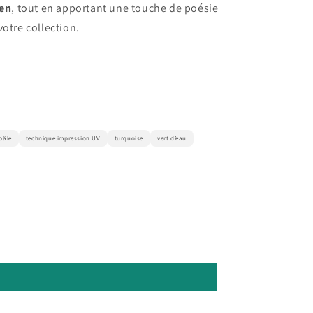
ien
, tout en apportant une touche de poésie
votre collection.
pâle
technique:impression UV
turquoise
vert d’eau