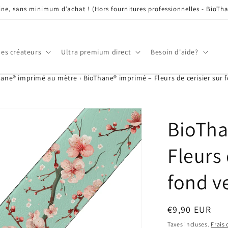
ine, sans minimum d’achat ! (Hors fournitures professionnelles - BioTha
les créateurs
Ultra premium direct
Besoin d'aide?
hane® imprimé au mètre
›
BioThane® imprimé – Fleurs de cerisier sur 
BioTha
Fleurs 
fond v
Prix
€9,90 EUR
habituel
Taxes incluses.
Frais