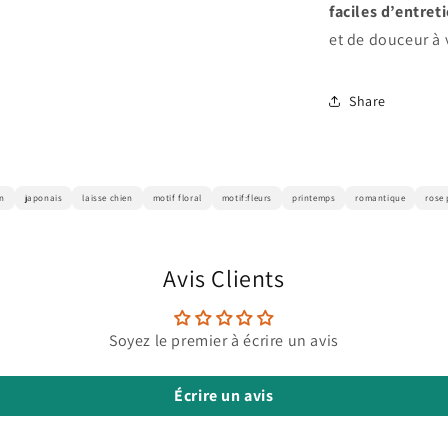
faciles d’entret
et de douceur à 
Share
en
japonais
laisse chien
motif floral
motif:fleurs
printemps
romantique
rose 
Avis Clients
Soyez le premier à écrire un avis
Écrire un avis