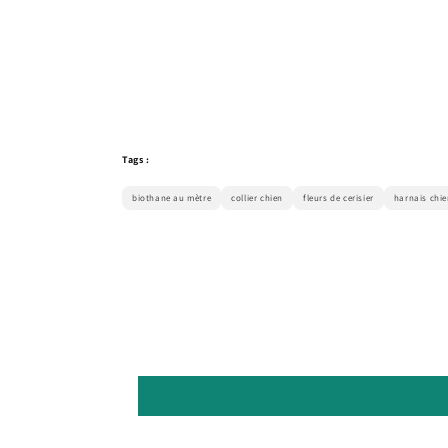
Tags :
biothane au mètre
collier chien
fleurs de cerisier
harnais chi