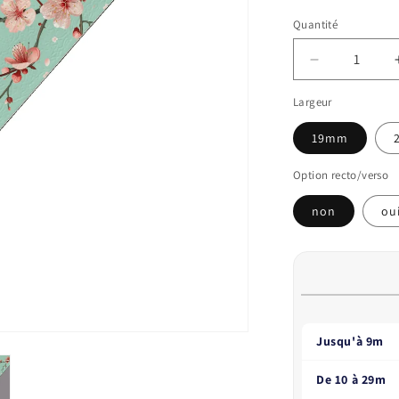
Quantité
Réduire
la
Largeur
quantité
de
19mm
BioThane®
imprimé
Option recto/verso
–
Fleurs
non
ou
de
cerisier
sur
fond
vert
d&#39;eau
Jusqu'à 9m
De 10 à 29m