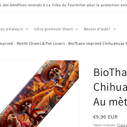
 % des bénéfices reversés à La Tribu du Fourmilier pour la protection an
les créateurs
Ultra premium direct
Besoin d'aide?
mprimé - Motifs Chiens & Pet Lovers
›
BioThane imprimé Chihuahuas M
BioTh
Chihua
Au mèt
Prix
€9,90 EUR
habituel
Taxes incluses.
Frais