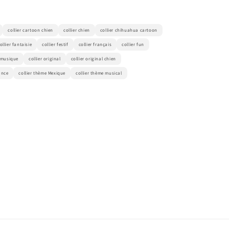
collier cartoon chien
collier chien
collier chihuahua cartoon
ollier fantaisie
collier festif
collier français
collier fun
r musique
collier original
collier original chien
ance
collier thème Mexique
collier thème musical