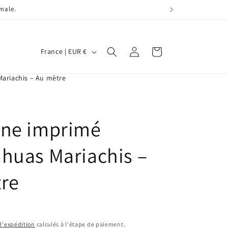
imale.
P
Connexion
Panier
France | EUR €
a
y
ariachis – Au mètre
s
/
ane imprimé
r
é
huas Mariachis –
g
i
re
o
n
 d'expédition
calculés à l'étape de paiement.