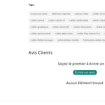
Tags :
accessoire chien
BioThane imprimé
cadeau chien
collier 19 m
collier coloré
collier coloré vif
collier confortable
collier créat
collier graphique
collier illustratif
collier illustration
collier 
collier personnalisé
collier petit chien
collier Pop culture fun
collier thème musique
collier édition limitée
fabrication:atelier-du
Avis Clients
Soyez le premier à écrire un
Écrire un avis
Aucun élément trouvé