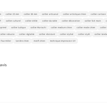
m
collier 25 mm
collier 38 mm
collier artisanal
collier artistique chien
collier cartoon
if
collier culturel
collier drôle
collier durable
collier décoration
collier fait main
c
imprimé
collier ludique
collier Mariachi
collier medium chien
collier mode chien
collie
collier robuste
collier réglable
collier résistant
collier stylisé
collier stylé
collier tend
-fourmilier
lanière chien
motif:chien
technique:impression UV
 avis