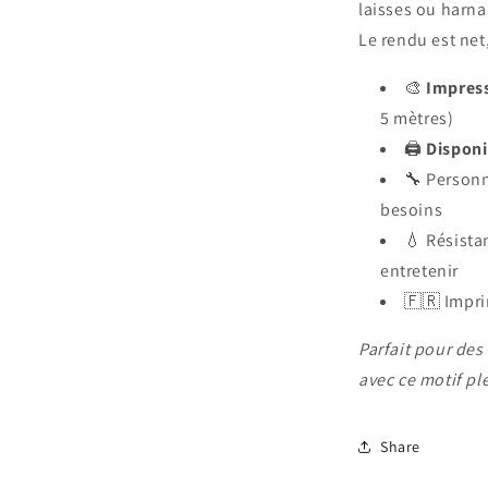
laisses ou harnai
Le rendu est net,
🎨
Impress
5 mètres)
🖨️
Disponi
🔧 Personn
besoins
💧 Résistan
entretenir
🇫🇷 Impri
Parfait pour des
avec ce motif pl
Share