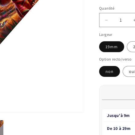
Quantité
Réduire
la
Largeur
quantité
de
19mm
BioThane
imprimé
Option recto/verso
Chihuahuas
Mariachis
non
ou
–
Au
mètre
Jusqu'à 9m
De 10 à 29m