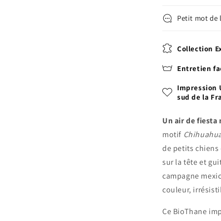
Petit mot de l
Collection E
Entretien fa
Impression 
sud de la Fr
Un air de fiesta
motif
Chihuahua
de petits chiens
sur la tête et gu
campagne mexica
couleur, irrésis
Ce BioThane impr